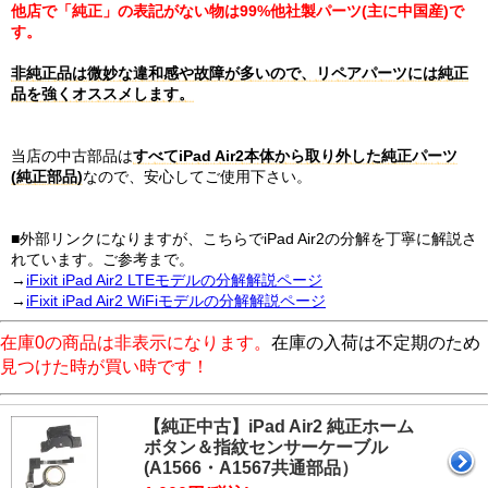
他店で「純正」の表記がない物は99%他社製パーツ(主に中国産)で
す。
非純正品は微妙な違和感や故障が多いので、リペアパーツには純正
品を強くオススメします。
当店の中古部品は
すべてiPad Air2本体から取り外した純正パーツ
(純正部品)
なので、安心してご使用下さい。
■外部リンクになりますが、こちらでiPad Air2の分解を丁寧に解説さ
れています。ご参考まで。
→
iFixit iPad Air2 LTEモデルの分解解説ページ
→
iFixit iPad Air2 WiFiモデルの分解解説ページ
在庫0の商品は非表示になります。
在庫の入荷は不定期のため
見つけた時が買い時です！
【純正中古】iPad Air2 純正ホーム
ボタン＆指紋センサーケーブル
(A1566・A1567共通部品）